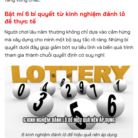
Bật mí 6 bí quyết từ kinh nghiệm đánh lô
đề thực tế
Người chơi lâu năm thường không chỉ dựa vào cảm hứng
mà xây dựng cho mình một bộ quy tắc rõ ràng. Những bí
quyết dưới đây giúp giảm bớt sự liều lĩnh và biến quá trình
tham gia thành chuỗi quyết định có suy nghĩ.
6 kinh nghiệm đánh lô đề hiệu quả nên áp dụng