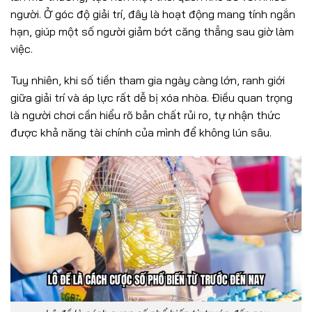
người. Ở góc độ giải trí, đây là hoạt động mang tính ngắn
hạn, giúp một số người giảm bớt căng thẳng sau giờ làm
việc.
Tuy nhiên, khi số tiền tham gia ngày càng lớn, ranh giới
giữa giải trí và áp lực rất dễ bị xóa nhòa. Điều quan trọng
là người chơi cần hiểu rõ bản chất rủi ro, tự nhận thức
được khả năng tài chính của mình để không lún sâu.