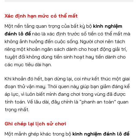
Xác định hạn mức có thể mất
Một nền tảng quan trọng của bất kỳ bộ
kinh nghiệm
đánh lô đề
nào là xác định trước số tiền có thể mất mà
không ảnh hưởng đến cuộc sống. Người chơi nên tách
riêng một khoản ngân sách dành cho hoạt động giải trí,
tuyệt đối không dùng tiền sinh hoạt hay tiền dành cho
các mục tiêu dài hạn.
Khi khoản đó hết, bạn dừng lại, coi như kết thúc một giai
đoạn thử vận may. Thói quen này giúp bạn giảm đáng kể
áp lực, vì luôn biết mình đang chơi trong vùng đã được
tính toán. Về lâu dài, đây chính là “phanh an toàn” quan
trọng nhất.
Ghi chép lại lịch sử chơi
Một mảnh ghép khác trong bộ
kinh nghiệm đánh lô đề