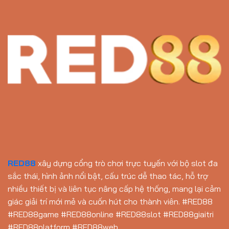
RED88
xây dựng cổng trò chơi trực tuyến với bộ slot đa
sắc thái, hình ảnh nổi bật, cấu trúc dễ thao tác, hỗ trợ
nhiều thiết bị và liên tục nâng cấp hệ thống, mang lại cảm
giác giải trí mới mẻ và cuốn hút cho thành viên. #RED88
#RED88game #RED88online #RED88slot #RED88giaitri
#RED88platform #RED88web